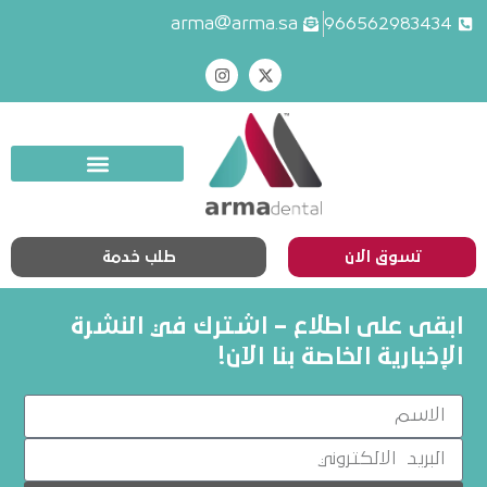
arma@arma.sa
966562983434
تسوق الان
طلب خدمة
ابقى على اطلاع – اشترك في النشرة
الإخبارية الخاصة بنا الآن!